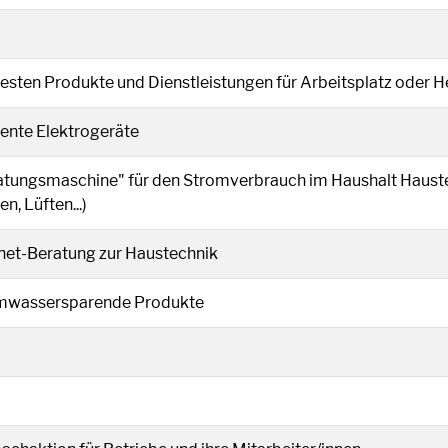
m neuen Fenster geöffnet.
besten Produkte und Dienstleistungen für Arbeitsplatz oder 
d in einem neuen Fenster geöffnet.
iente Elektrogeräte
einem neuen Fenster geöffnet.
atungsmaschine" für den Stromverbrauch im Haushalt Haust
en, Lüften...)
d in einem neuen Fenster geöffnet.
rnet-Beratung zur Haustechnik
n einem neuen Fenster geöffnet.
wassersparende Produkte