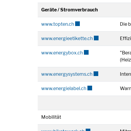
Geräte / Stromverbrauch
Externer Link wird in eine
www.topten.ch
Die 
Externer Link wir
www.energieetikette.ch
Effiz
Externer Link wird in 
www.energybox.ch
"Ber
(Heiz
Externer Link wir
www.energysystems.ch
Inte
Externer Link wird i
www.energielabel.ch
Warm
Mobilität