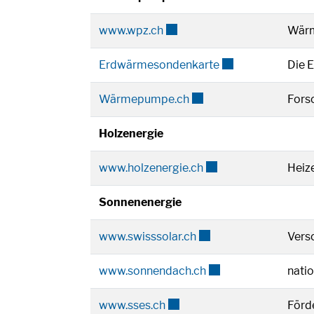
Externer Link wird in einem n
www.wpz.ch
Wärm
Externer Link wird
Erdwärmesondenkarte
Die 
Externer Link wird in ei
Wärmepumpe.ch
Fors
Holzenergie
Externer Link wird in
www.holzenergie.ch
Heiz
Sonnenenergie
Externer Link wird in 
www.swisssolar.ch
Vers
Externer Link wird i
www.sonnendach.ch
natio
Externer Link wird in einem 
www.sses.ch
Förd