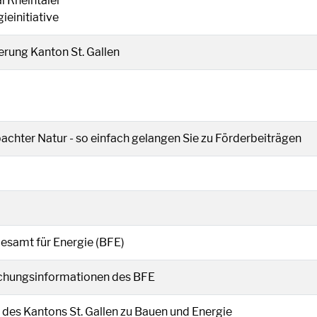
l Rheintaler
ieinitiative
einem neuen Fenster geöffnet.
erung Kanton St. Gallen
 Link wird in einem neuen Fenster geöffnet.
d in einem neuen Fenster geöffnet.
achter Natur - so einfach gelangen Sie zu Förderbeiträgen
rd in einem neuen Fenster geöffnet.
esamt für Energie (BFE)
ird in einem neuen Fenster geöffnet.
chungsinformationen des BFE
einem neuen Fenster geöffnet.
 des Kantons St. Gallen zu Bauen und Energie