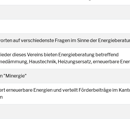
ird in einem neuen Fenster geöffnet.
orten auf verschiedenste Fragen im Sinne der Energieberatu
in einem neuen Fenster geöffnet.
ieder dieses Vereins bieten Energieberatung betreffend
edämmung, Haustechnik, Heizungsersatz, erneuerbare Ener
nem neuen Fenster geöffnet.
in "Minergie"
wird in einem neuen Fenster geöffnet.
rt erneuerbare Energien und verteilt Förderbeiträge im Kanto
en