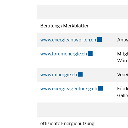
Beratung / Merkblätter
Externer Link w
www.energieantworten.ch
Antw
Externer Link wird 
www.forumenergie.ch
Mitgl
Wärm
Externer Link wird in ei
www.minergie.ch
Vere
Externer Link 
www.energieagentur-sg.ch
Förde
Gall
effiziente Energienutzung