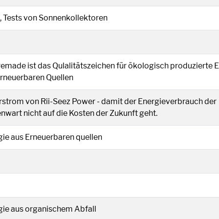
 einem neuen Fenster geöffnet.
, Tests von Sonnenkollektoren
n einem neuen Fenster geöffnet.
emade ist das Qulalitätszeichen für ökologisch produzierte 
erneuerbaren Quellen
n einem neuen Fenster geöffnet.
rstrom von Rii-Seez Power - damit der Energieverbrauch der
wart nicht auf die Kosten der Zukunft geht.
neuen Fenster geöffnet.
gie aus Erneuerbaren quellen
m neuen Fenster geöffnet.
gie aus organischem Abfall