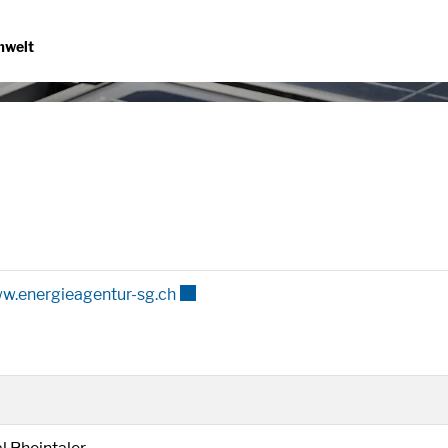
(ausgewählt)
mwelt
kte
Externer Link wird in einem neuen Fe
w.energieagentur-sg.ch
in einem neuen Fenster geöffnet.