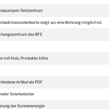
euen Fenster geöffnet.
epumpen-Testzentrum
 in einem neuen Fenster geöffnet.
Erdwärmesondenkarte zeigt, wo eine Bohrung möglich ist.
nem neuen Fenster geöffnet.
chungszentrum des BFE
 einem neuen Fenster geöffnet.
en mit Holz, Produkte-Infos
einem neuen Fenster geöffnet.
chiedene Artikel als PDF
n einem neuen Fenster geöffnet.
naler Solarkataster
neuen Fenster geöffnet.
erung der Sonnenenergie