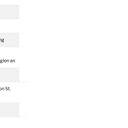
ng
gien an
n St.