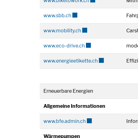
Externer Link wird in
www.biketowork.ch
Mitma
Externer Link wird in einem n
www.sbb.ch
Fahr
Externer Link wird in ein
www.mobility.ch
Cars
Externer Link wird in e
www.eco-drive.ch
mode
Externer Link wir
www.energieetikette.ch
Effi
Erneuerbare Energien
Allgemeine Informationen
Externer Link wird in e
www.bfe.admin.ch
Info
Wärmepumpen