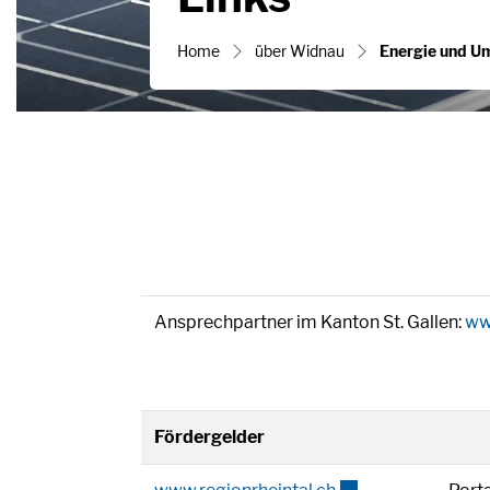
Home
über Widnau
Energie und U
Zugehörige Obje
Ansprechpartner im Kanton St. Gallen:
ww
Fördergelder
Externer Link wird 