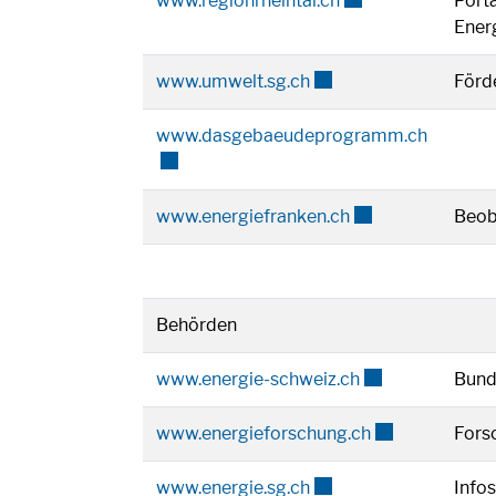
www.regionrheintal.ch
Porta
Energ
Externer Link wird in 
www.umwelt.sg.ch
Förd
Externer
www.dasgebaeudeprogramm.ch
Externer Link wir
www.energiefranken.ch
Beob
Behörden
Externer Link wi
www.energie-schweiz.ch
Bund
Externer Link w
www.energieforschung.ch
Fors
Externer Link wird in 
www.energie.sg.ch
Infos