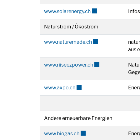
Externer Link wird in
www.solarenergy.ch
Infos
Naturstrom / Ökostrom
Externer Link wird i
www.naturemade.ch
natur
aus 
Externer Link wird i
www.riiseezpower.ch
Natu
Gegen
Externer Link wird in einem 
www.axpo.ch
Ener
Andere erneuerbare Energien
Externer Link wird in eine
www.biogas.ch
Ener