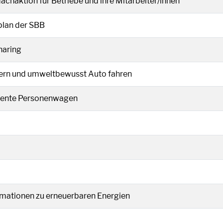
 einem neuen Fenster geöffnet.
chaktion für Betriebe und ihre Mitarbeiter/innen
euen Fenster geöffnet.
plan der SBB
em neuen Fenster geöffnet.
haring
inem neuen Fenster geöffnet.
rn und umweltbewusst Auto fahren
d in einem neuen Fenster geöffnet.
ziente Personenwagen
inem neuen Fenster geöffnet.
rmationen zu erneuerbaren Energien