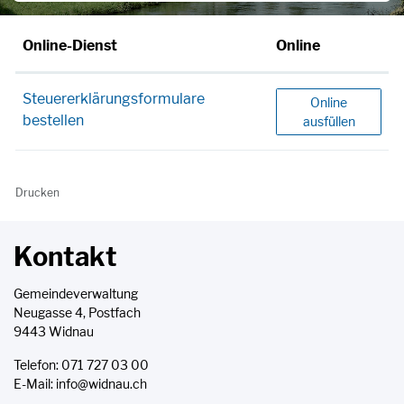
Online-Dienst
Online
Steuererklärungsformulare
Steuererklärung
Online
bestellen
ausfüllen
Drucken
Kontakt
Gemeindeverwaltung
Neugasse 4, Postfach
9443 Widnau
Telefon:
071 727 03 00
E-Mail:
info@widnau.ch