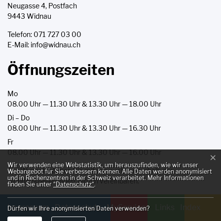
Neugasse 4, Postfach
9443 Widnau
Telefon:
071 727 03 00
E-Mail:
info@widnau.ch
Öffnungszeiten
Mo
08.00 Uhr — 11.30 Uhr & 13.30 Uhr — 18.00 Uhr
Di – Do
08.00 Uhr — 11.30 Uhr & 13.30 Uhr — 16.30 Uhr
Fr
08.00 Uhr — 11.30 Uhr & 13.30 Uhr — 16.00 Uhr
×
Webstatistik
Wir verwenden eine Webstatistik, um herauszufinden, wie wir unser
Auf Wunsch können Sie mit uns auch ausserhalb der
Webangebot für Sie verbessern können. Alle Daten werden anonymisiert
und in Rechenzentren in der Schweiz verarbeitet. Mehr Informationen
Öffnungszeiten einen Termin vereinbaren.
finden Sie unter
“Datenschutz“
.
Toolbar
Impressum
Datenschutz
MyServices
Links
Index
Dürfen wir Ihre anonymisierten Daten verwenden?