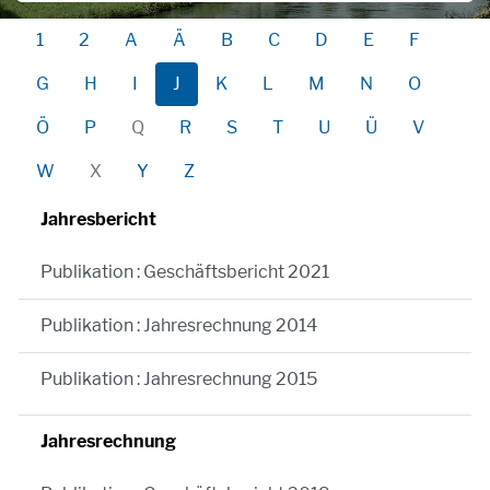
1
2
A
Ä
B
C
D
E
F
G
H
I
J
K
L
M
N
O
Ö
P
Q
R
S
T
U
Ü
V
W
X
Y
Z
Jahresbericht
Publikation : Geschäftsbericht 2021
Publikation : Jahresrechnung 2014
Publikation : Jahresrechnung 2015
Jahresrechnung